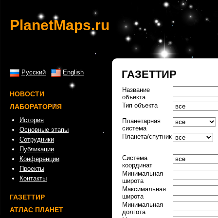
PlanetMaps.ru
ГАЗЕТТИР
Русский
English
Название
НОВОСТИ
объекта
Тип объекта
ЛАБОРАТОРИЯ
История
Планетарная
система
Основные этапы
Планета/спутник
Сотрудники
Публикации
Система
Конференции
координат
Проекты
Минимальная
Контакты
широта
Максимальная
широта
ГАЗЕТТИР
Минимальная
АТЛАС ПЛАНЕТ
долгота