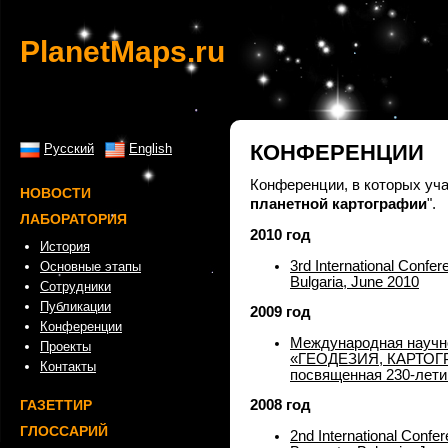
PlanetMaps.ru
КОНФЕРЕНЦИИ
Русский
English
Конференции, в которых уча
НОВОСТИ
планетной картографии
".
ЛАБОРАТОРИЯ
2010 год
История
3rd International Confe
Основные этапы
Bulgaria, June 2010
Сотрудники
Публикации
2009 год
Конференции
Международная научн
Проекты
«ГЕОДЕЗИЯ, КАРТОГР
Контакты
посвященная 230-лети
ГАЗЕТТИР
2008 год
ГЛОССАРИЙ
2nd International Confe