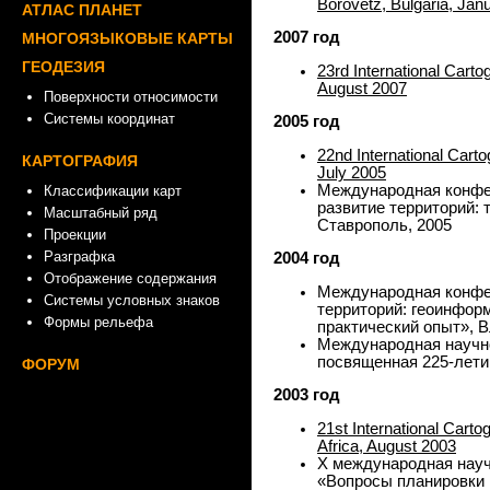
Borovetz, Bulgaria, Jan
АТЛАС ПЛАНЕТ
2007 год
МНОГОЯЗЫКОВЫЕ КАРТЫ
ГЕОДЕЗИЯ
23rd International Cart
August 2007
Поверхности относимости
Системы координат
2005 год
22nd International Cart
КАРТОГРАФИЯ
July 2005
Международная конфе
Классификации карт
развитие территорий: 
Масштабный ряд
Ставрополь, 2005
Проекции
Разграфка
2004 год
Отображение содержания
Международная конфе
Системы условных знаков
территорий: геоинфор
Формы рельефа
практический опыт», В
Международная научн
посвященная 225-лет
ФОРУМ
2003 год
21st International Cart
Africa, August 2003
Х международная науч
«Вопросы планировки и