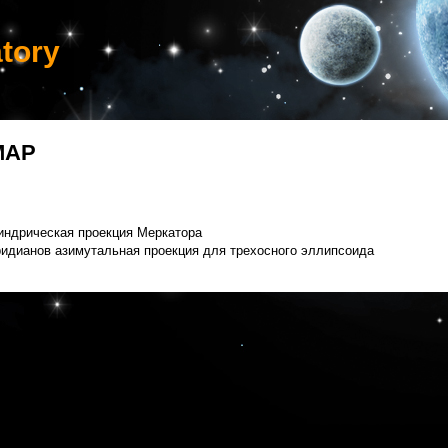
tory
MAP
индрическая проекция Меркатора
идианов азимутальная проекция для трехосного эллипсоида