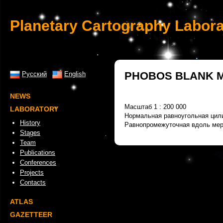
Planetary Cartography Labora
PHOBOS BLANK 
Русский
English
NEWS
Масштаб 1 : 200 000
LABORATORY
Нормальная равноугольная цил
History
Равнопромежуточная вдоль мер
Stages
Team
Publications
Conferences
Projects
Contacts
ATLAS
GAZETTEER